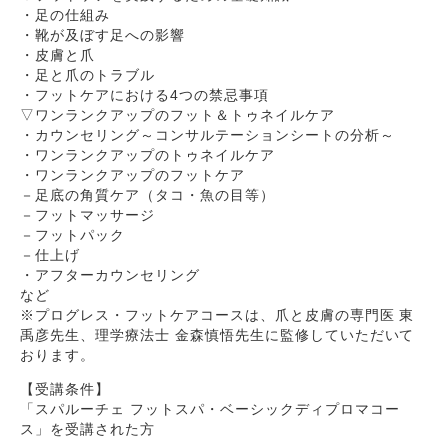
・足の仕組み
・靴が及ぼす足への影響
・皮膚と爪
・足と爪のトラブル
・フットケアにおける4つの禁忌事項
▽ワンランクアップのフット＆トゥネイルケア
・カウンセリング～コンサルテーションシートの分析～
・ワンランクアップのトゥネイルケア
・ワンランクアップのフットケア
－足底の角質ケア（タコ・魚の目等）
－フットマッサージ
－フットパック
－仕上げ
・アフターカウンセリング
など
※プログレス・フットケアコースは、爪と皮膚の専門医 東
禹彦先生、理学療法士 金森慎悟先生に監修していただいて
おります。
【受講条件】
「スパルーチェ フットスパ・ベーシックディプロマコー
ス」を受講された方