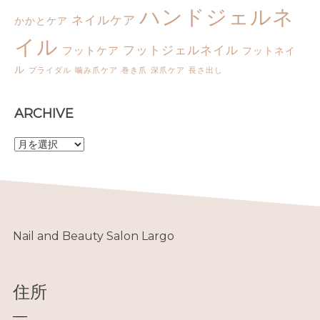
ハンドジェルネ
ネイルケア
かかとケア
イル
フットジェルネイル
フットケア
フットネイ
ル
ブライダル
噛み爪ケア
巻き爪
深爪ケア
長さ出し
ARCHIVE
A
R
C
H
I
V
E
Nail and Beauty Salon Largo
住所